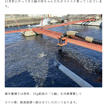
OGATA養殖技術研究所について
11月末にやってきた鮎の赤ちゃんたちがスクスク育ってくれていま
す。
HOW TO EAT
おいしい食べ方
SHOP
店舗概要
SHOPPING GUIDE
ショッピングガイド
NEWS
お知らせ
CONTENTS
コンテンツ
緒方養殖では例年、10g前後の「小鮎」を冷凍保管して
PRIVACY
プライバシーポリシー
ホテル様、飲食店様へ卸させていただいております。