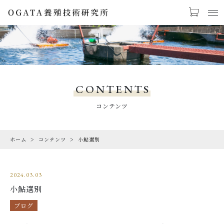
お気に入り
LOGIN
PRODUCTS
商品一覧
CONTENTS
CHECKED PRODUCTS
コンテンツ
最近チェックした商品
ホーム
コンテンツ
小鮎選別
ORDER HISTORY
注文履歴
2024.03.03
CAMPAIGN
小鮎選別
キャンペーン
ブログ
ABOUT US