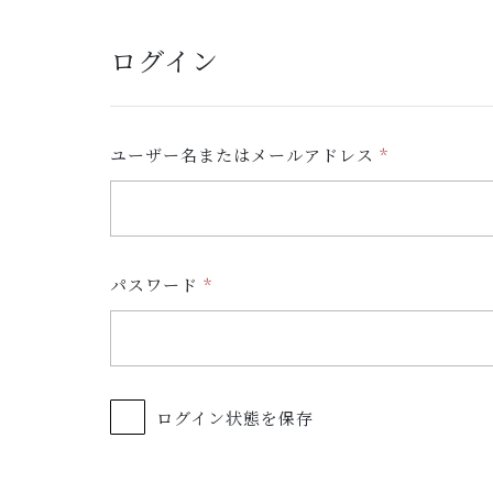
ログイン
必
ユーザー名またはメールアドレス
*
須
必
パスワード
*
須
ログイン状態を保存