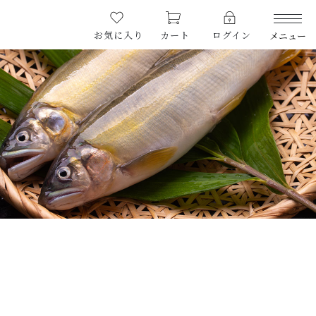
お気に入り
カート
ログイン
メニュー
PRODUCTS
商品一覧
CHECKED PRODUCTS
最近チェックした商品
ORDER HISTORY
注文履歴
CAMPAIGN
キャンペーン
ABOUT US
OGATA養殖技術研究所について
HOW TO EAT