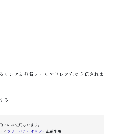
おいしい食べ方
SHOP
店舗概要
SHOPPING GUIDE
ショッピングガイド
NEWS
お知らせ
るリンクが登録メールアドレス宛に送信されま
CONTENTS
コンテンツ
する
PRIVACY
プライバシーポリシー
的にのみ使用されます。
ト／
プライバシーポリシー
記載事項