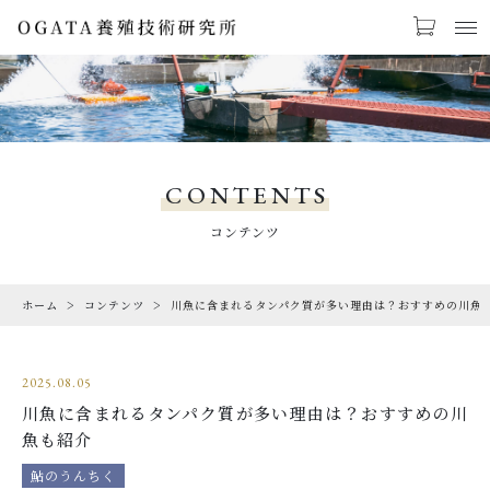
お気に入り
LOGIN
PRODUCTS
商品一覧
CONTENTS
CHECKED PRODUCTS
コンテンツ
最近チェックした商品
ホーム
コンテンツ
川魚に含まれるタンパク質が多い理由は？おすすめの川魚
ORDER HISTORY
注文履歴
2025.08.05
CAMPAIGN
川魚に含まれるタンパク質が多い理由は？おすすめの川
キャンペーン
魚も紹介
ABOUT US
鮎のうんちく