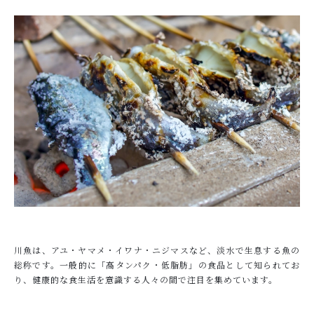
OGATA養殖技術研究所について
HOW TO EAT
おいしい食べ方
SHOP
店舗概要
SHOPPING GUIDE
ショッピングガイド
NEWS
お知らせ
CONTENTS
川魚は、アユ・ヤマメ・イワナ・ニジマスなど、淡水で生息する魚の
コンテンツ
総称です。一般的に「高タンパク・低脂肪」の食品として知られてお
り、健康的な食生活を意識する人々の間で注目を集めています。
PRIVACY
プライバシーポリシー