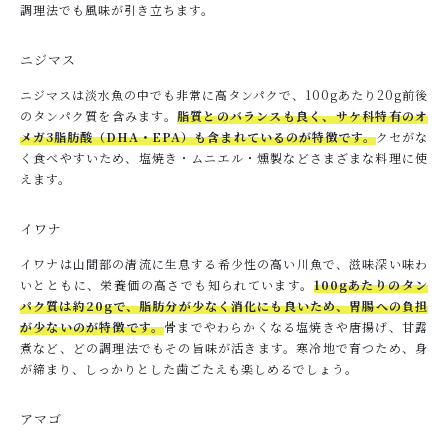
調理法でも風味が引き立ちます。
ニジマス
ニジマスは淡水魚の中でも非常に高タンパクで、100gあたり20g前後
のタンパク質を含みます。
脂質とのバランスも良く、サケ科特有のオ
メガ3脂肪酸（DHA・EPA）も含まれているのが特徴です。
クセがな
く食べやすいため、塩焼き・ムニエル・燻製などさまざまな料理に使
えます。
イワナ
イワナは山間部の清流に生息する希少性の高い川魚で、滋味深い味わ
いとともに、栄養価の高さでも知られています。
100gあたりのタン
パク質は約20gで、脂肪分が少なく消化にも良いため、胃腸への負担
が少ないのが特徴です。
骨までやわらかくなる塩焼きや唐揚げ、甘露
煮など、どの調理法でもその旨味が活きます。寒冷地で育つため、身
が締まり、しっかりとした歯ごたえも楽しめるでしょう。
アマゴ