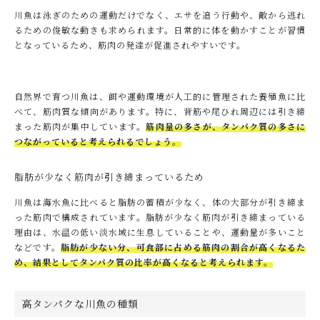
川魚は泳ぎのための運動だけでなく、エサを追う行動や、敵から逃れ
るための俊敏な動きも求められます。日常的に体を動かすことが習慣
となっているため、筋肉の発達が促進されやすいです。
自然界で育つ川魚は、餌や運動環境が人工的に管理された養殖魚に比
べて、筋肉質な傾向があります。特に、背筋や尾ひれ周辺には引き締
まった筋肉が集中しています。
筋肉量の多さが、タンパク質の多さに
つながっていると考えられるでしょう。
脂肪が少なく筋肉が引き締まっているため
川魚は海水魚に比べると脂肪の蓄積が少なく、体の大部分が引き締ま
った筋肉で構成されています。脂肪が少なく筋肉が引き締まっている
理由は、水温の低い淡水域に生息していることや、運動量が多いこと
などです。
脂肪が少ない分、可食部に占める筋肉の割合が高くなるた
め、結果としてタンパク質の比率が高くなると考えられます。
高タンパクな川魚の種類