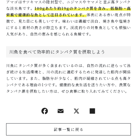
アマゴはサツキマスの陸封型で、ニジマスやヤマメと並ぶ高タンパク
な淡水魚です。
100gあたり約19gのタンパク質を含み、低脂肪・高
栄養で健康的な魚として注目されています。
体表にある赤い斑点が特
徴で、見た目にも美しいです。味わいは繊細で淡白、焼き魚や塩焼き
にすると素材の良さが際立ちます。渓流釣りの対象魚としても根強い
人気があり、自然の恵みを感じられる魚種です。
川魚を食べて効率的にタンパク質を摂取しよう
川魚にタンパク質が多く含まれているのは、自然の流れに逆らって泳
ぎ続ける生活環境と、川の流れに適応するために発達した筋肉が関係
しています。また、脂肪分が少なく、筋肉が凝縮されている点も高タ
ンパクである理由の1つです。健康的な食生活を送りたい方や、良質な
タンパク源を摂取したい方は、ぜひ食事に取り入れてみてください。
記事一覧に戻る