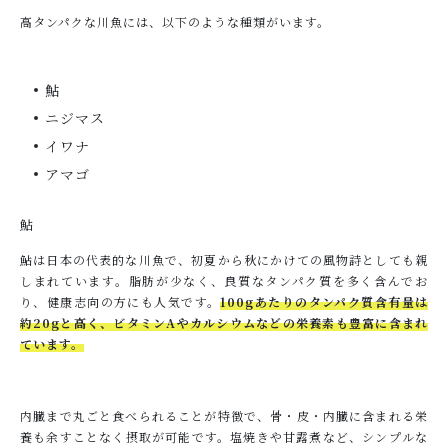
高タンパクな川魚には、以下のような種類がいます。
鮎
ニジマス
イワナ
アマゴ
鮎
鮎は日本の代表的な川魚で、初夏から秋にかけての風物詩としても親
しまれています。脂肪が少なく、良質なタンパク質を多く含んでお
り、健康志向の方にも人気です。
100gあたりのタンパク質含有量は
約20gと高く、ビタミンAやカルシウムなどの栄養素も豊富に含まれ
ています。
内臓まで丸ごと食べられることが特徴で、骨・皮・内臓に含まれる栄
養も余すことなく摂取が可能です。塩焼きや甘露煮など、シンプルな