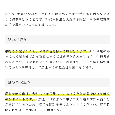
そして1番重要なのが、串打ちの際に串の先端で手や指を刺さないよ
うに注意を払うことです。特に串を出し入れする時は、串の先端方向
に手を置かないようにしましょう。
鮎の塩振り
串打ちが完了したら、全体に塩を振って味付けします。
ヒレや尾の部
分は水で湿らせてから数回に分けて塩を塗り込みましょう。化粧塩を
施すことで、長時間焼いても焦げにくくなります。ヒレや尾を指で開
いてから塩を塗ると、焼き上がりの見た目も良くなります。
鮎の炭火焼き
炭火で焼く際は、火から15㎝程離して、じっくりと時間をかけて焼く
のがポイントです。
火に近づけすぎると中まで火が通る前に表面だけ
が焦げてしまうため、適切な距離を保つようにしてください。焼き時
間の目安は、片面20～25分程度です。