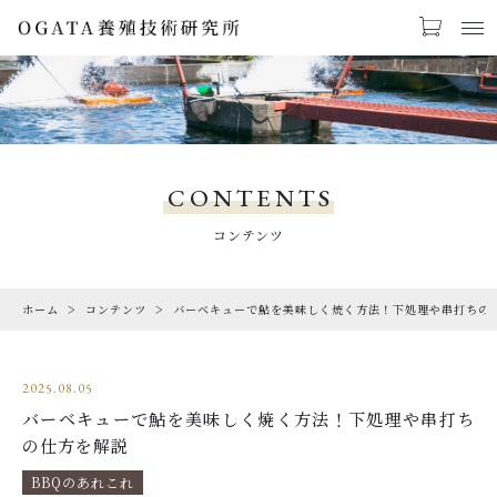
お気に入り
LOGIN
PRODUCTS
商品一覧
CONTENTS
CHECKED PRODUCTS
コンテンツ
最近チェックした商品
ホーム
コンテンツ
バーベキューで鮎を美味しく焼く方法！下処理や串打ちの
ORDER HISTORY
注文履歴
2025.08.05
CAMPAIGN
バーベキューで鮎を美味しく焼く方法！下処理や串打ち
キャンペーン
の仕方を解説
ABOUT US
BBQのあれこれ