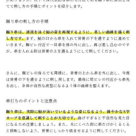
てて刺し方の手順とポイントを紹介します。
踊り串の刺し方の手順
踊り串は、清流を泳ぐ鮎の姿を再現するように、美しい曲線を描く刺
し方です。
まず、鮎の口から串を入れて背骨の下を通すように進めて
いきます。胸ビレ付近で一旦串を体の外に出し、再び差し込むのです
が、串を入れる際は背骨の上を通るようにして刺してください。
さらに、腹ビレの後ろでも同様に、背骨の上から串を外に出し、今度
は背骨の下を通るように刺し戻します。最後に尾ビレの付近から串先
を出し、全体が自然な波型になるよう体の曲線を整えます。
串打ちのポイントと注意点
踊り串は、実際に鮎が泳いでいるような姿になるよう、緩やかなS字
カーブを意識して刺すことが大切です。
曲げすぎると不自然な見た目
になるため注意しましょう。また、火にくべた際に串だけがくるくる
と回転しないよう、背骨にしっかり絡ませるように刺してください。