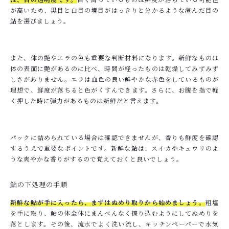
が高いため、黒目と白目の境目がはっきりと分かるような澄んだ目の
鮎を選びましょう。
また、体の艶やエラの色も重要な判断材料になります。新鮮なものは
体の表面に艶があるのに比べ、時間が経ったものは乾燥してみずみず
しさがありません。エラは血色の良い鮮やかな赤色をしているものが
理想で、鮮度が落ちると色がくすんできます。さらに、お腹を指で軽
く押した時に弾力があるものは新鮮だと言えます。
パックに詰められている場合は確認できませんが、香りも鮮度を確認
するうえで重要なポイントです。新鮮な鮎は、スイカやキュウリのよ
うな爽やかな香りがするので覚えておくと良いでしょう。
鮎の下処理の手順
新鮮な鮎が手に入ったら、まずはぬめり取りから始めましょう。
粗塩
を手に取り、鮎の体全体にまんべんなく擦り込むようにしてぬめりを
落とします。その後、流水でよく洗い流し、キッチンペーパーで水気