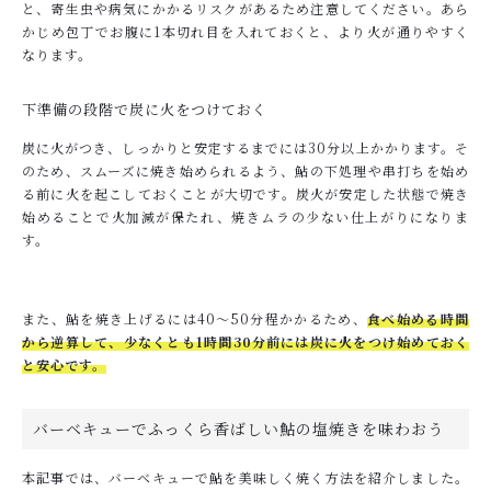
と、寄生虫や病気にかかるリスクがあるため注意してください。あら
かじめ包丁でお腹に1本切れ目を入れておくと、より火が通りやすく
なります。
下準備の段階で炭に火をつけておく
炭に火がつき、しっかりと安定するまでには30分以上かかります。そ
のため、スムーズに焼き始められるよう、鮎の下処理や串打ちを始め
る前に火を起こしておくことが大切です。炭火が安定した状態で焼き
始めることで火加減が保たれ、焼きムラの少ない仕上がりになりま
す。
また、鮎を焼き上げるには40～50分程かかるため、
食べ始める時間
から逆算して、少なくとも1時間30分前には炭に火をつけ始めておく
と安心です。
バーベキューでふっくら香ばしい鮎の塩焼きを味わおう
本記事では、バーベキューで鮎を美味しく焼く方法を紹介しました。