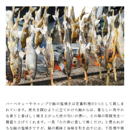
OGATA養殖技術研究所について
HOW TO EAT
おいしい食べ方
SHOP
店舗概要
SHOPPING GUIDE
ショッピングガイド
NEWS
お知らせ
CONTENTS
バーベキューやキャンプで鮎の塩焼きは定番料理の1つとして親しま
コンテンツ
れています。炭火を囲むように立てかけた鮎からは、夏らしい爽やか
な香りと香ばしく焼き上がった皮の匂いが漂い、その場の雰囲気を一
PRIVACY
層盛り上げてくれます。一見「ただ串に差して焼くだけ」と思われが
プライバシーポリシー
ちな鮎の塩焼きですが、鮎の風味と旨味を引き出すには、下処理や焼