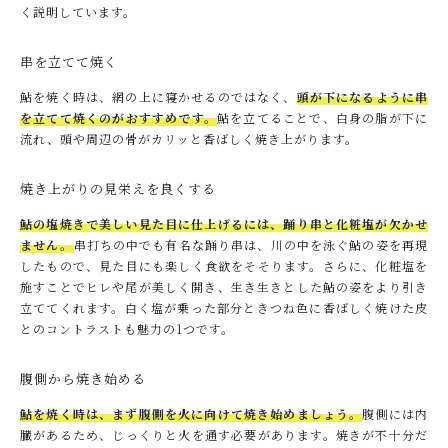
く説明しています。
串を立てて焼く
鮎を焼く時は、網の上に寝かせるのではなく、
頭が下になるように串
を立てて焼くのがおすすめです。
鮎を立てることで、白身の脂が下に
流れ、頭や周辺の骨がカリッと香ばしく焼き上がります。
焼き上がりの見栄えを良くする
鮎の塩焼きで美しい見た目に仕上げるには、踊り串と化粧塩が欠かせ
ません。
串打ちの中でも有名な踊り串は、川の中を泳ぐ鮎の姿を再現
したもので、見た目にも楽しく食欲をそそります。さらに、化粧塩を
施すことでヒレや尾が美しく開き、生き生きとした鮎の姿をより引き
立ててくれます。白く塩が乗った部分ときつね色に香ばしく焼けた皮
とのコントラストも魅力の1つです。
腹側から焼き始める
鮎を焼く時は、まず腹側を火に向けて焼き始めましょう。
腹側には内
臓があるため、じっくりと火を通す必要があります。焼きが不十分だ