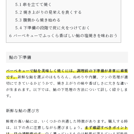
5.1
串を立てて焼く
5.2
焼き上がりの見栄えを良くする
5.3
腹側から焼き始める
5.4
下準備の段階で炭に火をつけておく
6
バーベキューでふっくら香ばしい鮎の塩焼きを味わおう
鮎の下準備
バーベキューで鮎を美味しく焼くには、調理前の下準備が非常に重要
です。
新鮮な鮎を選ぶのはもちろん、ぬめりや内臓、フンの処理が適
切にできているかどうかで、焼き上がりの味や香ばしさに大きな違い
が生まれます。以下では、鮎の下処理の方法について詳しく紹介しま
す。
新鮮な鮎の選び方
鮮度の高い鮎には、いくつかの共通した特徴があります。購入する時
は、以下の点に注意しながら選びましょう。
まず確認すべきポイント
は、目の透明度です。
白く濁っているものは鮮度が落ちている可能性