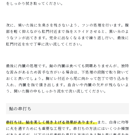
をしっかり拭き取ってください。
次に、焼いた後に生臭さを残さないよう、フンの処理を行います。腹
部を軽く抑えながら肛門付近まで指をスライドさせると、黒い糸のよ
うなフンが出てきます。完全に出なくなるまで繰り返し行い、最後に
肛門付近を水で丁寧に洗い流してください。
最後に内臓の処理です。鮎の内臓は食べても問題ありませんが、独特
な苦みがあるため苦手な方がいる場合は、下処理の段階で取り除いて
おくと良いでしょう。胸ビレ付近から尾に向かって包丁で切り込みを
入れ、内臓を指で掻き出します。血合いや内臓の欠片が残らないよ
う、開いた腹の中もしっかり流水で洗い流してください。
鮎の串打ち
串打ちは、鮎を美しく焼き上げる効果があります。
また、白身に均等
に火を通すためにも重要な工程です。串打ちの方法にはいくつか種類
がありますが、以下では代表的な串打ち方法である踊り串に焦点を当