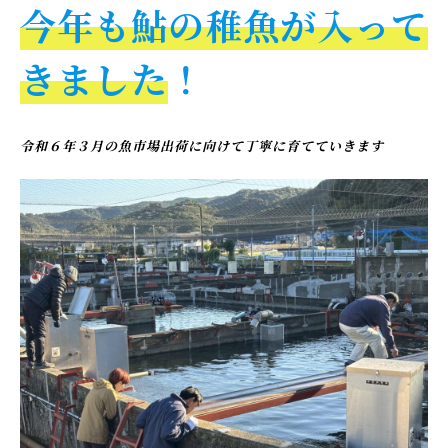
OGATA養殖技術研究所について
今年も鮎の稚魚が入って
HOW TO EAT
きました
！
おいしい食べ方
SHOP
店舗概要
令和６年３月の魚市場出荷に向けて丁寧に育てていきます
SHOPPING GUIDE
ショッピングガイド
NEWS
お知らせ
CONTENTS
コンテンツ
PRIVACY
プライバシーポリシー