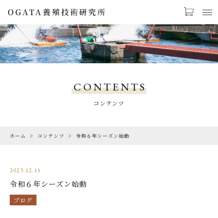
お気に入り
LOGIN
PRODUCTS
商品一覧
CONTENTS
CHECKED PRODUCTS
コンテンツ
最近チェックした商品
ホーム
コンテンツ
令和６年シーズン始動
ORDER HISTORY
注文履歴
2023.12.15
CAMPAIGN
令和６年シーズン始動
キャンペーン
ブログ
ABOUT US