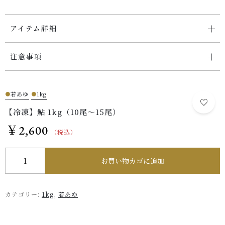
アイテム詳細
お問い合わせ
注意事項
●
若あゆ
●
1kg
【冷凍】鮎 1kg（10尾～15尾）
￥
2,600
（税込）
【冷凍】鮎 1kg（10尾～15尾）個
お買い物カゴに追加
カテゴリー:
1kg
,
若あゆ