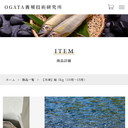
カートに商品を追加しました
お気に入り
LOGIN
PRODUCTS
【冷凍】鮎 1kg（10尾～15尾）
商品一覧
ITEM
数量
CHECKED PRODUCTS
商品詳細
最近チェックした商品
￥2,600
（税込）
ホーム
商品一覧
【冷凍】鮎 1kg（10尾～15尾）
ORDER HISTORY
注文履歴
CAMPAIGN
ショッピングを続ける
キャンペーン
ABOUT US