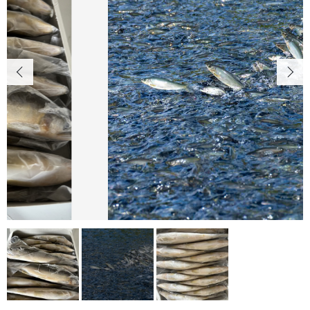
OGATA養殖技術研究所について
カートを確認する
HOW TO EAT
おいしい食べ方
SHOP
店舗概要
SHOPPING GUIDE
ショッピングガイド
NEWS
お知らせ
CONTENTS
コンテンツ
PRIVACY
プライバシーポリシー